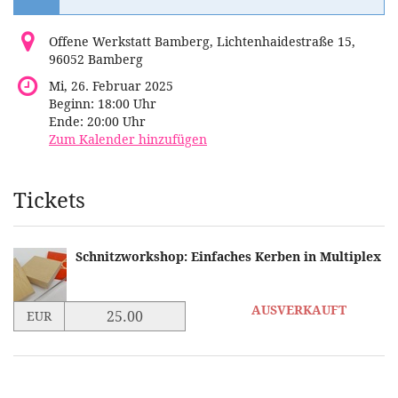
Offene Werkstatt Bamberg, Lichtenhaidestraße 15,
96052 Bamberg
Mi, 26. Februar 2025
Beginn:
18:00
Uhr
Ende:
20:00
Uhr
Zum Kalender hinzufügen
Produkte
Tickets
Schnitzworkshop: Einfaches Kerben in Multiplex
Preis
AUSVERKAUFT
EUR
in
EUR
für
Schnitzworkshop:
Einfaches