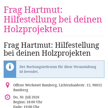
Zum
Frag Hartmut:
Haupt-
Inhalt
Hilfestellung bei deinen
springen
Holzprojekten
Frag Hartmut: Hilfestellung
bei deinen Holzprojekten
Der Buchungszeitraum für diese Veranstaltung
ist beendet.
Offene Werkstatt Bamberg, Lichtenhaidestr. 15, 96052
Bamberg
Do, 30. Juli 2026
Beginn:
18:00
Uhr
Ende:
19:00
Uhr