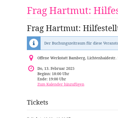
Zum
Frag Hartmut: Hilfe
Haupt-
Inhalt
springen
Frag Hartmut: Hilfestel
Der Buchungszeitraum für diese Veransta
Offene Werkstatt Bamberg, Lichtenhaidestr.
Do, 13. Februar 2025
Beginn:
18:00
Uhr
Ende:
19:00
Uhr
Zum Kalender hinzufügen
Produkte
Tickets